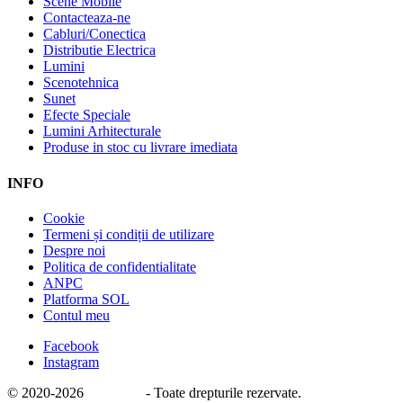
Scene Mobile
Contacteaza-ne
Cabluri/Conectica
Distributie Electrica
Lumini
Scenotehnica
Sunet
Efecte Speciale
Lumini Arhitecturale
Produse in stoc cu livrare imediata
INFO
Cookie
Termeni și condiții de utilizare
Despre noi
Politica de confidentialitate
ANPC
Platforma SOL
Contul meu
Facebook
Instagram
© 2020
-2026
e-stage.ro
- Toate drepturile rezervate.