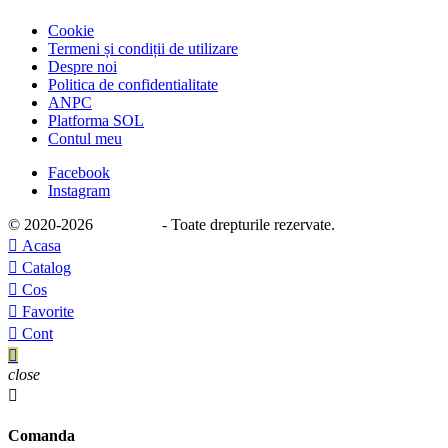
Cookie
Termeni și condiții de utilizare
Despre noi
Politica de confidentialitate
ANPC
Platforma SOL
Contul meu
Facebook
Instagram
© 2020
-2026
e-stage.ro
- Toate drepturile rezervate.

Acasa

Catalog

Cos

Favorite

Cont

close

Comanda