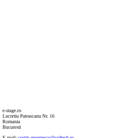
e-stage.ro
Lucretiu Patrascanu Nr. 16
Romania
Bucuresti
E-mail:
costin.georgescu@cultech.ro