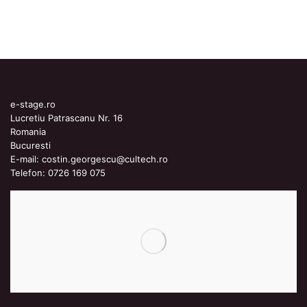
e-stage.ro
Lucretiu Patrascanu Nr. 16
Romania
Bucuresti
E-mail:
costin.georgescu@cultech.ro
Telefon:
0726 169 075