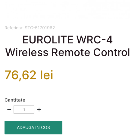
Referinta:
STG-51701962
EUROLITE WRC-4
Wireless Remote Control
76,62 lei
Cantitate
remove
add
ADAUGA IN COS