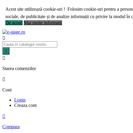
Acest site utilizează cookie-uri ! Folosim cookie-uri pentru a personal
sociale, de publicitate și de analize informații cu privire la modul în ca
De acord
Mai multe informatii



Starea comenzilor

Cont
Login
Creaza cont

Compara