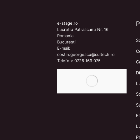
e-stage.ro
Lucretiu Patrascanu Nr. 16
Romania
S
Bucuresti
E-mail:
C
costin.georgescu@cultech.ro
Telefon:
0726 169 075
C
Di
L
S
S
E
Lu
Pr