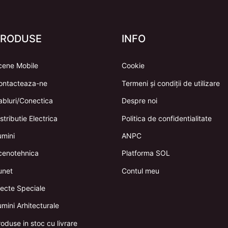
PRODUSE
INFO
cene Mobile
Cookie
ontacteaza-ne
Termeni și condiții de utilizare
abluri/Conectica
Despre noi
stributie Electrica
Politica de confidentialitate
umini
ANPC
cenotehnica
Platforma SOL
unet
Contul meu
fecte Speciale
mini Arhitecturale
oduse in stoc cu livrare