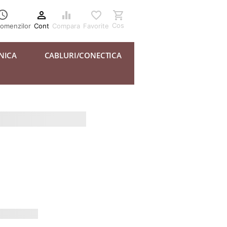





Cos
Cont
Compara
Favorite
comenzilor
NICA
CABLURI/CONECTICA