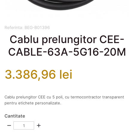
Referinta:
BEG-B01396
Cablu prelungitor CEE-
CABLE-63A-5G16-20M
3.386,96 lei
Cablu prelungitor CEE cu 5 poli, cu termocontractor transparent
pentru etichete personalizate.
Cantitate
remove
add