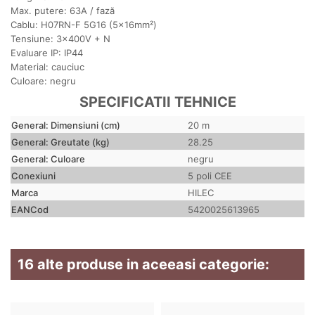
Max. putere: 63A / fază
Cablu: H07RN-F 5G16 (5x16mm²)
Tensiune: 3x400V + N
Evaluare IP: IP44
Material: cauciuc
Culoare: negru
SPECIFICATII TEHNICE
General: Dimensiuni (cm)
20 m
General: Greutate (kg)
28.25
General: Culoare
negru
Conexiuni
5 poli CEE
Marca
HILEC
EANCod
5420025613965
16 alte produse in aceeasi categorie: