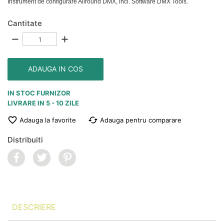
Instrument de configurare Allround DMX, incl.
Software DMX Tools.
Cantitate
remove
add
ADAUGA IN COS
IN STOC FURNIZOR
LIVRARE IN 5 - 10 ZILE
favorite_border
cached
Adauga la favorite
Adauga pentru comparare
Distribuiti
DESCRIERE