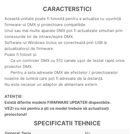
CARACTERSTICI
Această unitate poate fi folosită pentru a actualiza cu ușurință
firmware-ul DMX și proiectoare compatibile.
Unul sau mai multe aparate DMX pot fi actualizate simultan prin
conexiunile lor de intrare/ieșire DMX.
Software-ul Windows inclus se conectează prin USB la
actualizatorul de firmware.
Poate fi folosit și:
Ca un controler DMX cu 512 canale ușor de testat rapid orice
proiector DMX.
Pentru a seta adresele DMX ale efectelor / proiectoarelor
noastre de lumină care pot fi adresate de la distanță.
Nu este necesar un adaptor de alimentare extern.
ATENȚIE:
Există diferite modele FIRMWARE UPDATER disponibile.
VEZI cu noi pentru a ști ce model trebuie să actualizați
proiectorul!
SPECIFICATII TEHNICE
General: Seria
Nu