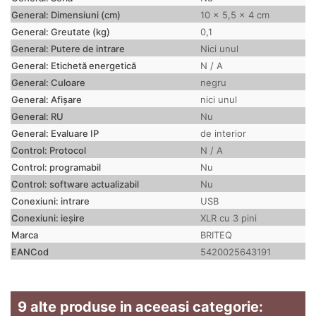
General: Dimensiuni (cm)
10 x 5,5 x 4 cm
General: Greutate (kg)
0,1
General: Putere de intrare
Nici unul
General: Etichetă energetică
N / A
General: Culoare
negru
General: Afișare
nici unul
General: RU
Nu
General: Evaluare IP
de interior
Control: Protocol
N / A
Control: programabil
Nu
Control: software actualizabil
Nu
Conexiuni: intrare
USB
Conexiuni: ieșire
XLR cu 3 pini
Marca
BRITEQ
EANCod
5420025643191
9 alte produse in aceeasi categorie: