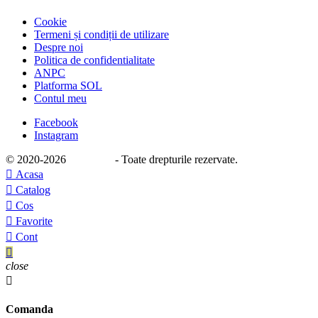
Cookie
Termeni și condiții de utilizare
Despre noi
Politica de confidentialitate
ANPC
Platforma SOL
Contul meu
Facebook
Instagram
© 2020
-2026
e-stage.ro
- Toate drepturile rezervate.

Acasa

Catalog

Cos

Favorite

Cont

close

Comanda