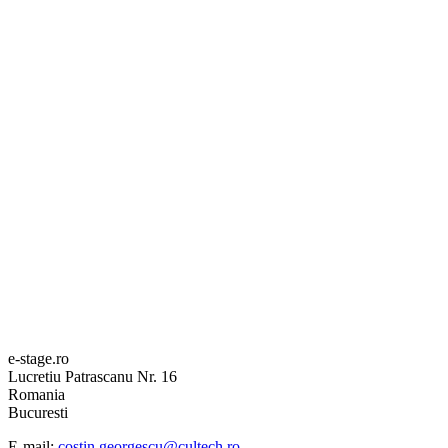
e-stage.ro
Lucretiu Patrascanu Nr. 16
Romania
Bucuresti
E-mail:
costin.georgescu@cultech.ro