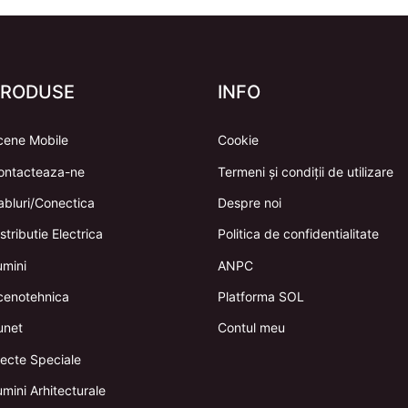
PRODUSE
INFO
cene Mobile
Cookie
ontacteaza-ne
Termeni și condiții de utilizare
abluri/Conectica
Despre noi
stributie Electrica
Politica de confidentialitate
umini
ANPC
cenotehnica
Platforma SOL
unet
Contul meu
fecte Speciale
mini Arhitecturale