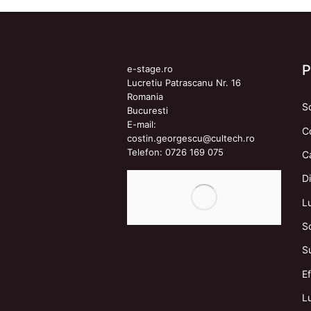
e-stage.ro
Lucretiu Patrascanu Nr. 16
Romania
S
Bucuresti
E-mail:
C
costin.georgescu@cultech.ro
Telefon:
0726 169 075
C
Di
L
S
S
E
Lu