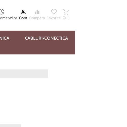





Cos
Cont
Compara
Favorite
comenzilor
NICA
CABLURI/CONECTICA