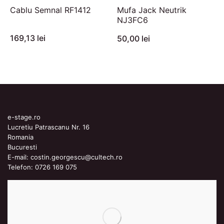
Cablu Semnal RF1412
Mufa Jack Neutrik
NJ3FC6
169,13 lei
50,00 lei
e-stage.ro
Lucretiu Patrascanu Nr. 16
Romania
Bucuresti
E-mail:
costin.georgescu@cultech.ro
Telefon:
0726 169 075