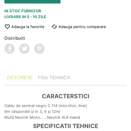
IN STOC FURNIZOR
LIVRARE IN 5 - 10 ZILE
favorite_border
cached
Adauga la favorite
Adauga pentru comparare
Distribuiti
DESCRIERE
FISA TEHNICA
CARACTERSTICI
Cablu de semnal negru C 114 (microfon, linie)
9m (disponibil și în 3, 6 și 12m)
Mufă Neutrik Mono......Neutrik XLR mamă
SPECIFICATII TEHNICE