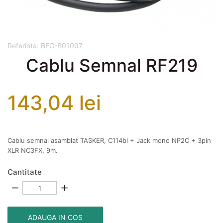
Referinta:
BEG-B01007
Cablu Semnal RF219
143,04 lei
Cablu semnal asamblat TASKER, C114bl + Jack mono NP2C + 3pin
XLR NC3FX, 9m.
Cantitate
remove
add
ADAUGA IN COS