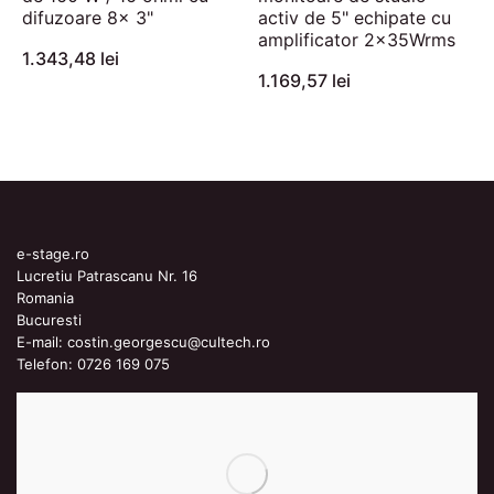
difuzoare 8x 3"
activ de 5" echipate cu
amplificator 2x35Wrms
1.343,48 lei
1.169,57 lei
e-stage.ro
Lucretiu Patrascanu Nr. 16
Romania
Bucuresti
E-mail:
costin.georgescu@cultech.ro
Telefon:
0726 169 075