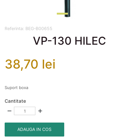
Referinta:
BEG-B00655
VP-130 HILEC
38,70 lei
Suport boxa
Cantitate
remove
add
ADAUGA IN COS