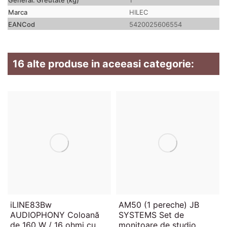
Marca
HILEC
EANCod
5420025606554
16 alte produse in aceeasi categorie:
iLINE83Bw
AM50 (1 pereche) JB
AUDIOPHONY Coloană
SYSTEMS Set de
de 160 W / 16 ohmi cu
monitoare de studio