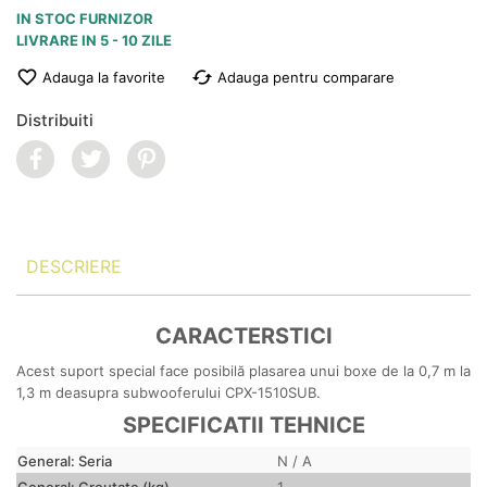
IN STOC FURNIZOR
LIVRARE IN 5 - 10 ZILE

cached
Adauga la favorite
Adauga pentru comparare
Distribuiti
DESCRIERE
CARACTERSTICI
Acest suport special face posibilă plasarea unui boxe de la 0,7 m la
1,3 m deasupra subwooferului CPX-1510SUB.
SPECIFICATII TEHNICE
General: Seria
N / A
General: Greutate (kg)
1