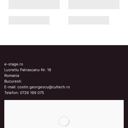
e-stage.ro
Lucretiu Patrascanu Nr. 16
Romania
Bucuresti
E-mail:
costin.georgescu@cultech.ro
Telefon:
0726 169 075