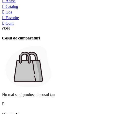

Acasa

Catalog

Cos

Favorite

Cont
close
Cosul de cumparaturi
Nu mai sunt produse in cosul tau
