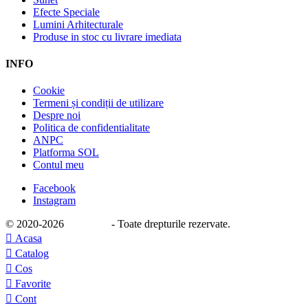
Efecte Speciale
Lumini Arhitecturale
Produse in stoc cu livrare imediata
INFO
Cookie
Termeni și condiții de utilizare
Despre noi
Politica de confidentialitate
ANPC
Platforma SOL
Contul meu
Facebook
Instagram
© 2020
-2026
e-stage.ro
- Toate drepturile rezervate.

Acasa

Catalog

Cos

Favorite

Cont