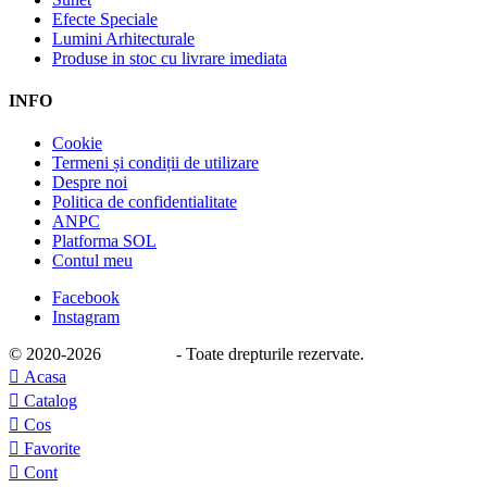
Efecte Speciale
Lumini Arhitecturale
Produse in stoc cu livrare imediata
INFO
Cookie
Termeni și condiții de utilizare
Despre noi
Politica de confidentialitate
ANPC
Platforma SOL
Contul meu
Facebook
Instagram
© 2020
-2026
e-stage.ro
- Toate drepturile rezervate.

Acasa

Catalog

Cos

Favorite

Cont