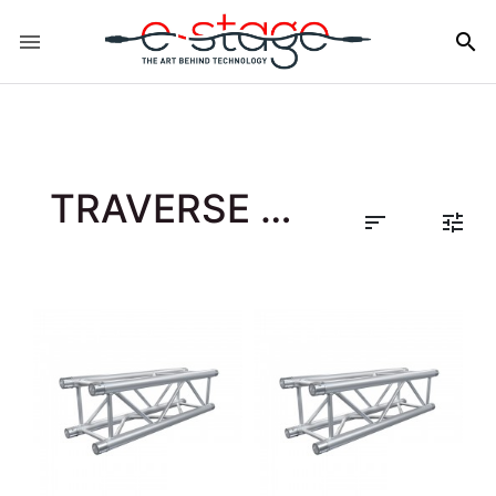


TRAVERSE 4 PUNCTE

