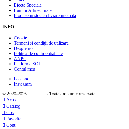
Efecte Speciale
Lumini Arhitecturale
Produse in stoc cu livrare imediata
INFO
Cookie
Termeni și condiții de utilizare
Despre noi
Politica de confidentialitate
ANPC
Platforma SOL
Contul meu
Facebook
Instagram
© 2020
-2026
e-stage.ro
- Toate drepturile rezervate.

Acasa

Catalog

Cos

Favorite

Cont