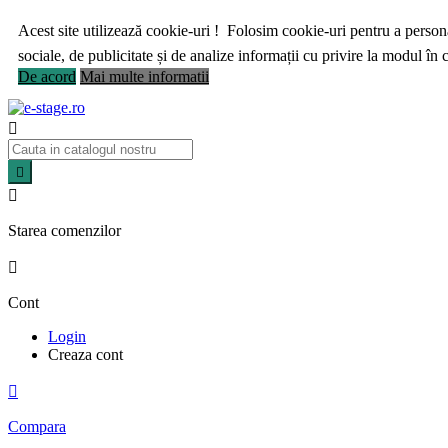
Acest site utilizează cookie-uri ! Folosim cookie-uri pentru a personal
sociale, de publicitate și de analize informații cu privire la modul în ca
De acord
Mai multe informatii



Starea comenzilor

Cont
Login
Creaza cont

Compara