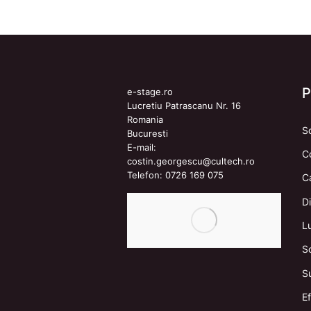
e-stage.ro
Lucretiu Patrascanu Nr. 16
Romania
S
Bucuresti
E-mail:
C
costin.georgescu@cultech.ro
Telefon:
0726 169 075
C
Di
L
S
S
E