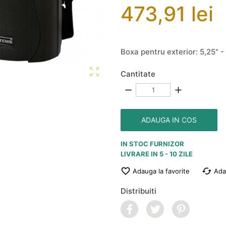
473,91 lei
Boxa pentru exterior: 5,25" 

Cantitate
remove
add
ADAUGA IN COS
IN STOC FURNIZOR
LIVRARE IN 5 - 10 ZILE

cached
Adauga la favorite
Ada
Distribuiti