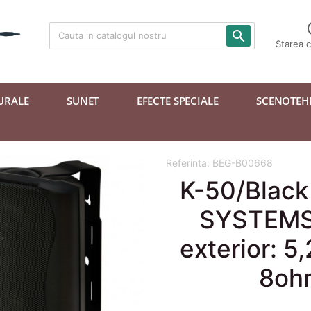

Starea 
URALE
SUNET
EFECTE SPECIALE
SCENOTEH
Referinta:
BEG-B00668
K-50/Black
SYSTEMS 
exterior: 5
8ohm