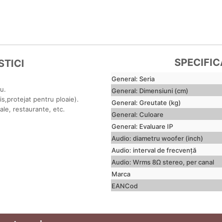
SPECIFIC
TICI
General: Seria
iu.
General: Dimensiuni (cm)
s,protejat pentru ploaie).
General: Greutate (kg)
iale, restaurante, etc.
General: Culoare
General: Evaluare IP
Audio: diametru woofer (inch)
Audio: interval de frecvență
Audio: Wrms 8Ω stereo, per canal
Marca
EANCod