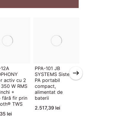
-12A
PPA-101 JB
MPX12 Mixer cu 12
OPHONY
SYSTEMS Sistem
canale cu
r activ cu 2
PA portabil
compresor, efecte
e 350 W RMS
compact,
și player USB / SD
inchi +
alimentat de
/ Bluetooth
 fără fir prin
baterii
1.778,26 lei
ooth® TWS
2.517,39 lei
35 lei