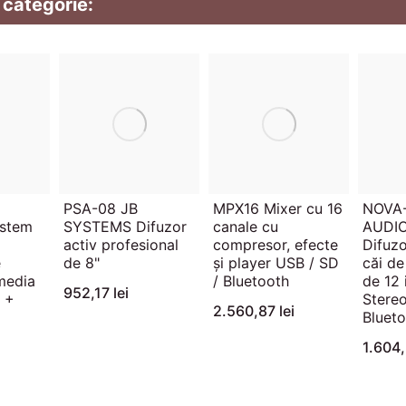
 categorie:
PSA-08 JB
MPX16 Mixer cu 16
NOVA
stem
SYSTEMS Difuzor
canale cu
AUDI
activ profesional
compresor, efecte
Difuzo
e
de 8"
și player USB / SD
căi d
media
/ Bluetooth
de 12 
952,17 lei
n +
Stereo
2.560,87 lei
Bluet
1.604,