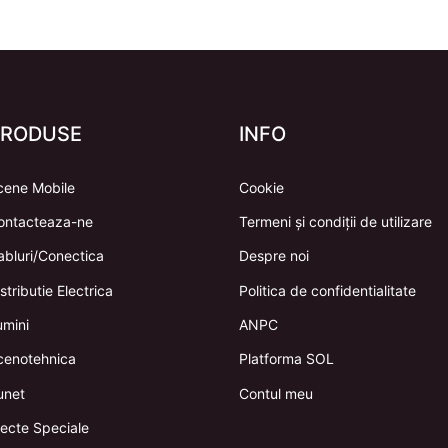
PRODUSE
INFO
cene Mobile
Cookie
ontacteaza-ne
Termeni și condiții de utilizare
abluri/Conectica
Despre noi
stributie Electrica
Politica de confidentialitate
umini
ANPC
cenotehnica
Platforma SOL
unet
Contul meu
fecte Speciale