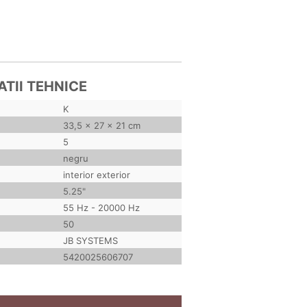
ATII TEHNICE
K
33,5 x 27 x 21 cm
5
negru
interior exterior
5.25"
55 Hz - 20000 Hz
50
JB SYSTEMS
5420025606707