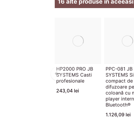
16 alte produse in aceeasi
HP2000 PRO JB
PPC-081 JB
SYSTEMS Casti
SYSTEMS Si
profesionale
compact de
difuzoare p
243,04 lei
coloană cu 
player inter
Bluetooth®
1.126,09 lei