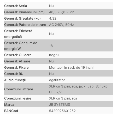
General: Seria
Nu
General: Dimensiuni (cm)
48,3 x 7,8 x 22
General: Greutate (kg)
4.32
General: Putere de intrare
AC 240V, 50Hz
General: Etichetă
Nu
energetică
General: Consum de
18
energie W
General: Culoare
negru
General: Afișare
Nu
General: Fixare
Montabil în rack de 19 inchi
General: RU
Nu
Audio: funcții
egalizator
XLR cu 3 pini, rca, jack, usb, Schuko
Conexiuni: intrare
CEE 7/7
Conexiuni: ieșire
XLR cu 3 pini, rca
Marca
JB SYSTEMS
EANCod
5420025601252