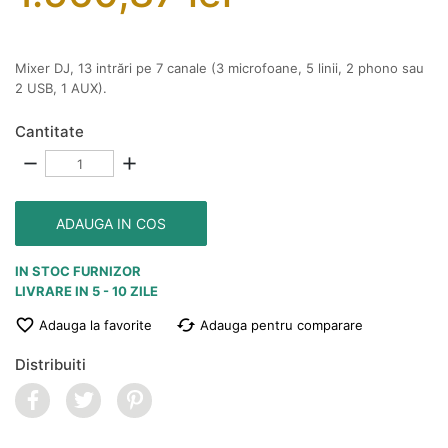
Mixer DJ, 13 intrări pe 7 canale (3 microfoane, 5 linii, 2 phono sau
2 USB, 1 AUX).
Cantitate
remove
add
ADAUGA IN COS
IN STOC FURNIZOR
LIVRARE IN 5 - 10 ZILE

cached
Adauga la favorite
Adauga pentru comparare
Distribuiti