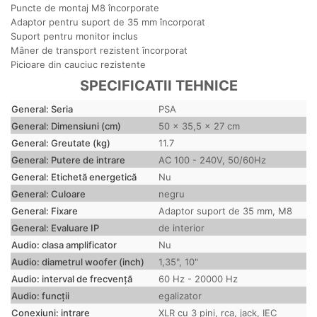
Puncte de montaj M8 încorporate
Adaptor pentru suport de 35 mm încorporat
Suport pentru monitor inclus
Mâner de transport rezistent încorporat
Picioare din cauciuc rezistente
SPECIFICATII TEHNICE
General: Seria
PSA
General: Dimensiuni (cm)
50 x 35,5 x 27 cm
General: Greutate (kg)
11.7
General: Putere de intrare
AC 100 - 240V, 50/60Hz
General: Etichetă energetică
Nu
General: Culoare
negru
General: Fixare
Adaptor suport de 35 mm, M8
General: Evaluare IP
de interior
Audio: clasa amplificator
Nu
Audio: diametrul woofer (inch)
1,35", 10"
Audio: interval de frecvență
60 Hz - 20000 Hz
Audio: funcții
egalizator
Conexiuni: intrare
XLR cu 3 pini, rca, jack, IEC