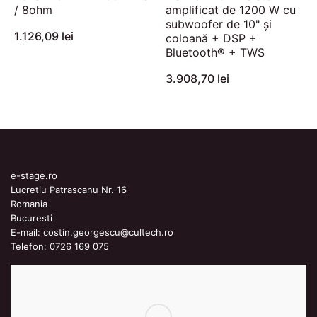
/ 8ohm
amplificat de 1200 W cu
subwoofer de 10" și
1.126,09 lei
coloană + DSP +
Bluetooth® + TWS
3.908,70 lei
e-stage.ro
Lucretiu Patrascanu Nr. 16
Romania
Bucuresti
E-mail:
costin.georgescu@cultech.ro
Telefon:
0726 169 075