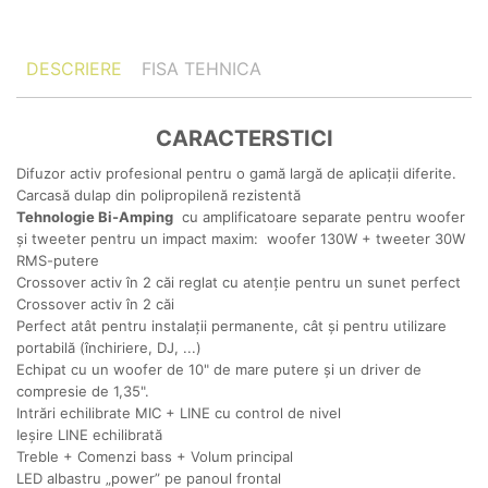
DESCRIERE
FISA TEHNICA
CARACTERSTICI
Difuzor activ profesional pentru o gamă largă de aplicații diferite.
Carcasă dulap din polipropilenă rezistentă
Tehnologie Bi-Amping
cu amplificatoare separate pentru woofer
și tweeter pentru un impact maxim:
woofer 130W + tweeter 30W
RMS-putere
Crossover activ în 2 căi reglat cu atenție pentru un sunet perfect
Crossover activ în 2 căi
Perfect atât pentru instalații permanente, cât și pentru utilizare
portabilă (închiriere, DJ, ...)
Echipat cu un woofer de 10" de mare putere și un driver de
compresie de 1,35".
Intrări echilibrate MIC + LINE cu control de nivel
Ieșire LINE echilibrată
Treble + Comenzi bass + Volum principal
LED albastru „power” pe panoul frontal