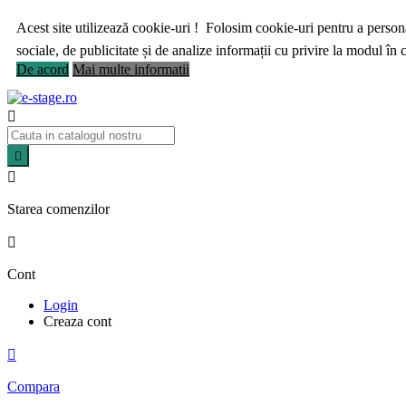
Acest site utilizează cookie-uri ! Folosim cookie-uri pentru a personal
sociale, de publicitate și de analize informații cu privire la modul în ca
De acord
Mai multe informatii



Starea comenzilor

Cont
Login
Creaza cont

Compara