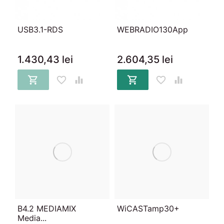
USB3.1-RDS
WEBRADIO130App
1.430,43 lei
2.604,35 lei






B4.2 MEDIAMIX
WiCASTamp30+
Media...