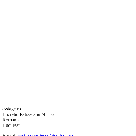
e-stage.ro
Lucretiu Patrascanu Nr. 16
Romania
Bucuresti
E-mail:
costin.georgescu@cultech.ro