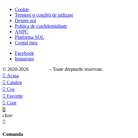
Cookie
Termeni și condiții de utilizare
Despre noi
Politica de confidentialitate
ANPC
Platforma SOL
Contul meu
Facebook
Instagram
© 2020
-2026
e-stage.ro
- Toate drepturile rezervate.

Acasa

Catalog

Cos

Favorite

Cont

close

Comanda