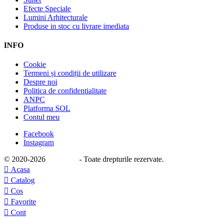
Efecte Speciale
Lumini Arhitecturale
Produse in stoc cu livrare imediata
INFO
Cookie
Termeni și condiții de utilizare
Despre noi
Politica de confidentialitate
ANPC
Platforma SOL
Contul meu
Facebook
Instagram
© 2020
-2026
e-stage.ro
- Toate drepturile rezervate.

Acasa

Catalog

Cos

Favorite

Cont