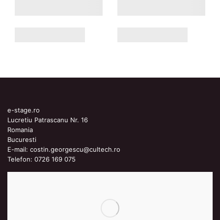
e-stage.ro
Lucretiu Patrascanu Nr. 16
Romania
Bucuresti
E-mail:
costin.georgescu@cultech.ro
Telefon:
0726 169 075