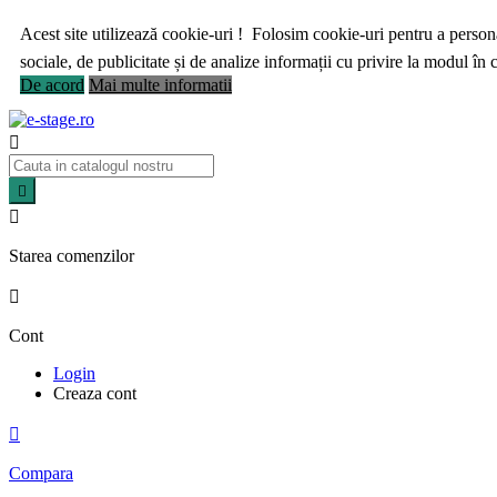
Acest site utilizează cookie-uri ! Folosim cookie-uri pentru a personal
sociale, de publicitate și de analize informații cu privire la modul în ca
De acord
Mai multe informatii



Starea comenzilor

Cont
Login
Creaza cont

Compara