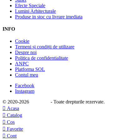
Efecte Speciale
Lumini Arhitecturale
Produse in stoc cu livrare imediata
INFO
Cookie
Termeni și condiții de utilizare
Despre noi
Politica de confidentialitate
ANPC
Platforma SOL
Contul meu
Facebook
Instagram
© 2020
-2026
e-stage.ro
- Toate drepturile rezervate.

Acasa

Catalog

Cos

Favorite

Cont