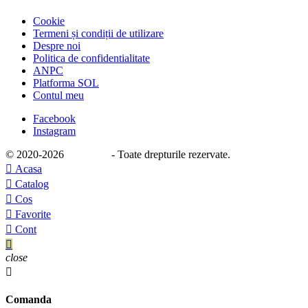
Cookie
Termeni și condiții de utilizare
Despre noi
Politica de confidentialitate
ANPC
Platforma SOL
Contul meu
Facebook
Instagram
© 2020
-2026
e-stage.ro
- Toate drepturile rezervate.

Acasa

Catalog

Cos

Favorite

Cont

close

Comanda