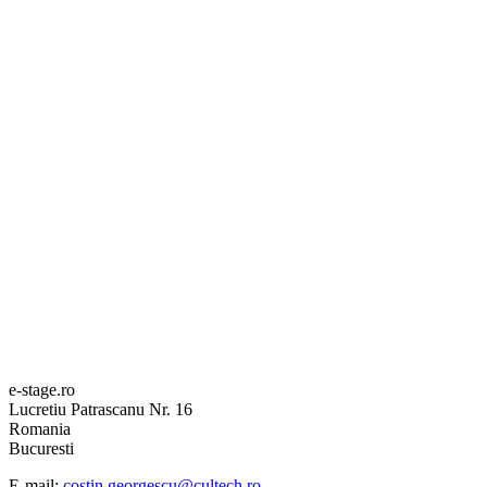
e-stage.ro
Lucretiu Patrascanu Nr. 16
Romania
Bucuresti
E-mail:
costin.georgescu@cultech.ro