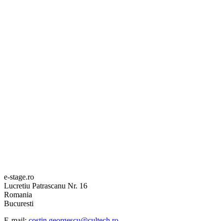
e-stage.ro
Lucretiu Patrascanu Nr. 16
Romania
Bucuresti
E-mail:
costin.georgescu@cultech.ro