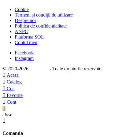
Cookie
Termeni și condiții de utilizare
Despre noi
Politica de confidentialitate
ANPC
Platforma SOL
Contul meu
Facebook
Instagram
© 2020
-2026
e-stage.ro
- Toate drepturile rezervate.

Acasa

Catalog

Cos

Favorite

Cont

close

Comanda