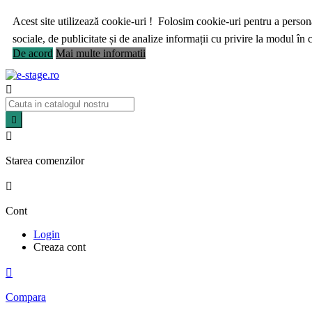
Acest site utilizează cookie-uri ! Folosim cookie-uri pentru a personal
sociale, de publicitate și de analize informații cu privire la modul în ca
De acord
Mai multe informatii



Starea comenzilor

Cont
Login
Creaza cont

Compara