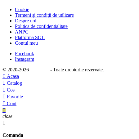
Cookie
Termeni și condiții de utilizare
Despre noi
Politica de confidentialitate
ANPC
Platforma SOL
Contul meu
Facebook
Instagram
© 2020
-2026
e-stage.ro
- Toate drepturile rezervate.

Acasa

Catalog

Cos

Favorite

Cont

close

Comanda