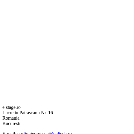
e-stage.ro
Lucretiu Patrascanu Nr. 16
Romania
Bucuresti
E-mail:
costin.georgescu@cultech.ro