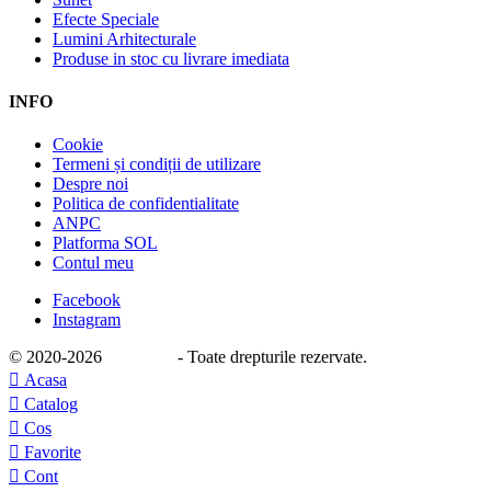
Efecte Speciale
Lumini Arhitecturale
Produse in stoc cu livrare imediata
INFO
Cookie
Termeni și condiții de utilizare
Despre noi
Politica de confidentialitate
ANPC
Platforma SOL
Contul meu
Facebook
Instagram
© 2020
-2026
e-stage.ro
- Toate drepturile rezervate.

Acasa

Catalog

Cos

Favorite

Cont